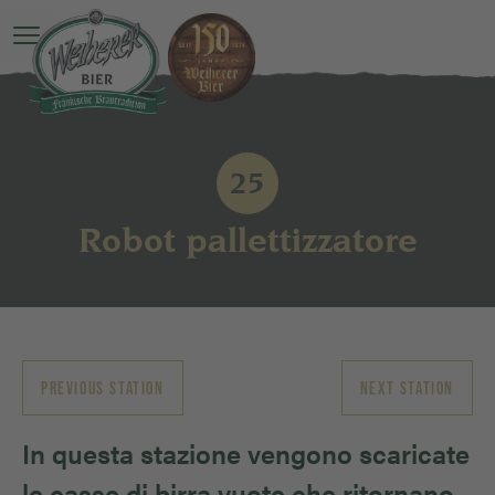
O Menu principale è ancora una sorpresa
25
Robot pallettizzatore
PREVIOUS STATION
NEXT STATION
In questa stazione vengono scaricate
le casse di birra vuote che ritornano