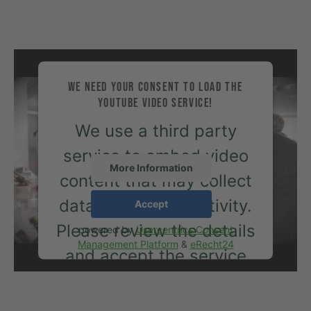
WE NEED YOUR CONSENT TO LOAD THE
YOUTUBE VIDEO SERVICE!
We use a third party
service to embed video
More Information
content that may collect
data about your activity.
Accept
Please review the details
powered by
Usercentrics Consent
Management Platform
&
eRecht24
and accept the service
to watch this video.