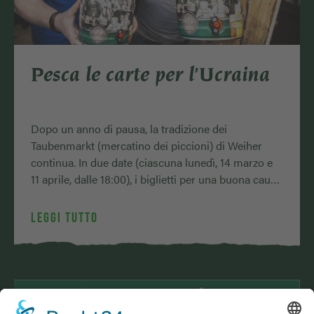
Pesca le carte per l’Ucraina
Dopo un anno di pausa, la tradizione dei
Taubenmarkt (mercatino dei piccioni) di Weiher
continua. In due date (ciascuna lunedì, 14 marzo e
11 aprile, dalle 18:00), i biglietti per una buona causa
…
LEGGI TUTTO