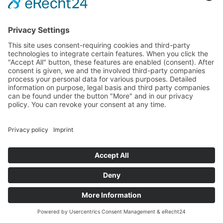
Wir suchen dich!
Du bist auf der Suche nach einer neuen
Herausforderung? Oder du willst dir etwas dazu
verdienen? Dann bist du bei uns genau
richtig! Werde Teil vom Weiherer Bier-Team im
Brauerei-Gasthof …