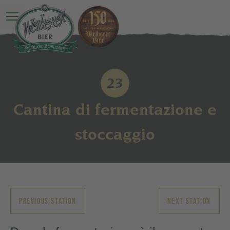
O Menu principale è ancora una sorpresa
23
Cantina di fermentazione e
stoccaggio
PREVIOUS STATION
NEXT STATION